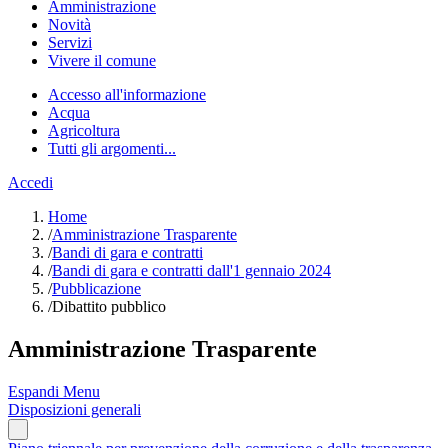
Amministrazione
Novità
Servizi
Vivere il comune
Accesso all'informazione
Acqua
Agricoltura
Tutti gli argomenti...
Accedi
Home
/
Amministrazione Trasparente
/
Bandi di gara e contratti
/
Bandi di gara e contratti dall'1 gennaio 2024
/
Pubblicazione
/
Dibattito pubblico
Amministrazione Trasparente
Espandi Menu
Disposizioni generali