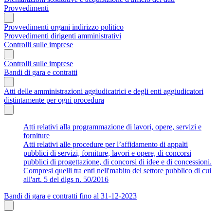
Provvedimenti
Provvedimenti organi indirizzo politico
Provvedimenti dirigenti amministrativi
Controlli sulle imprese
Controlli sulle imprese
Bandi di gara e contratti
Atti delle amministrazioni aggiudicatrici e degli enti aggiudicatori
distintamente per ogni procedura
Atti relativi alla programmazione di lavori, opere, servizi e
forniture
Atti relativi alle procedure per l’affidamento di appalti
pubblici di servizi, forniture, lavori e opere, di concorsi
pubblici di progettazione, di concorsi di idee e di concessioni.
Compresi quelli tra enti nell'mabito del settore pubblico di cui
all'art. 5 del dlgs n. 50/2016
Bandi di gara e contratti fino al 31-12-2023