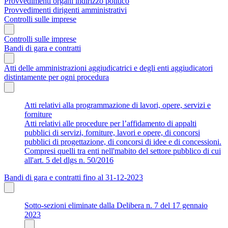
Provvedimenti organi indirizzo politico
Provvedimenti dirigenti amministrativi
Controlli sulle imprese
Controlli sulle imprese
Bandi di gara e contratti
Atti delle amministrazioni aggiudicatrici e degli enti aggiudicatori
distintamente per ogni procedura
Atti relativi alla programmazione di lavori, opere, servizi e
forniture
Atti relativi alle procedure per l’affidamento di appalti
pubblici di servizi, forniture, lavori e opere, di concorsi
pubblici di progettazione, di concorsi di idee e di concessioni.
Compresi quelli tra enti nell'mabito del settore pubblico di cui
all'art. 5 del dlgs n. 50/2016
Bandi di gara e contratti fino al 31-12-2023
Sotto-sezioni eliminate dalla Delibera n. 7 del 17 gennaio
2023