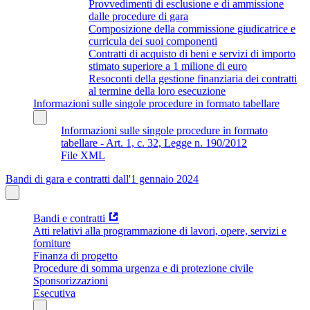
Provvedimenti di esclusione e di ammissione
dalle procedure di gara
Composizione della commissione giudicatrice e
curricula dei suoi componenti
Contratti di acquisto di beni e servizi di importo
stimato superiore a 1 milione di euro
Resoconti della gestione finanziaria dei contratti
al termine della loro esecuzione
Informazioni sulle singole procedure in formato tabellare
Informazioni sulle singole procedure in formato
tabellare - Art. 1, c. 32, Legge n. 190/2012
File XML
Bandi di gara e contratti dall'1 gennaio 2024
Bandi e contratti
Atti relativi alla programmazione di lavori, opere, servizi e
forniture
Finanza di progetto
Procedure di somma urgenza e di protezione civile
Sponsorizzazioni
Esecutiva