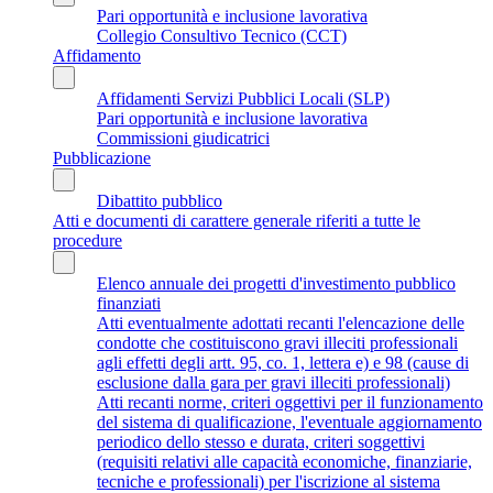
Pari opportunità e inclusione lavorativa
Collegio Consultivo Tecnico (CCT)
Affidamento
Affidamenti Servizi Pubblici Locali (SLP)
Pari opportunità e inclusione lavorativa
Commissioni giudicatrici
Pubblicazione
Dibattito pubblico
Atti e documenti di carattere generale riferiti a tutte le
procedure
Elenco annuale dei progetti d'investimento pubblico
finanziati
Atti eventualmente adottati recanti l'elencazione delle
condotte che costituiscono gravi illeciti professionali
agli effetti degli artt. 95, co. 1, lettera e) e 98 (cause di
esclusione dalla gara per gravi illeciti professionali)
Atti recanti norme, criteri oggettivi per il funzionamento
del sistema di qualificazione, l'eventuale aggiornamento
periodico dello stesso e durata, criteri soggettivi
(requisiti relativi alle capacità economiche, finanziarie,
tecniche e professionali) per l'iscrizione al sistema