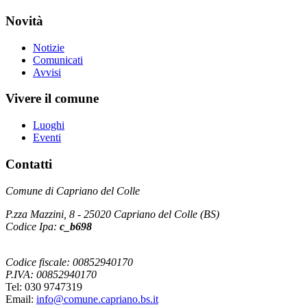
Novità
Notizie
Comunicati
Avvisi
Vivere il comune
Luoghi
Eventi
Contatti
Comune di Capriano del Colle
P.zza Mazzini, 8 - 25020 Capriano del Colle (BS)
Codice Ipa:
c_b698
Codice fiscale: 00852940170
P.IVA: 00852940170
Tel: 030 9747319
Email:
info@comune.capriano.bs.it