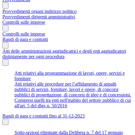
Provvedimenti organi indirizzo politico
Provvedimenti dirigenti amministrativi
Controlli sulle imprese
Controlli sulle imprese
Bandi di gara e contratti
Atti delle amministrazioni aggiudicatrici e degli enti aggiudicatori
distintamente per ogni procedura
Atti relativi alla programmazione di lavori, opere, servizi e
forniture
Atti relativi alle procedure per l’affidamento di appalti
pubblici di servizi, forniture, lavori e opere, di concorsi
pubblici di progettazione, di concorsi di idee e di concessioni.
Compresi quelli tra enti nell'mabito del settore pubblico di cui
all'art. 5 del dlgs n. 50/2016
Bandi di gara e contratti fino al 31-12-2023
Sotto-sezioni eliminate dalla Delibera n. 7 del 17 gennaio