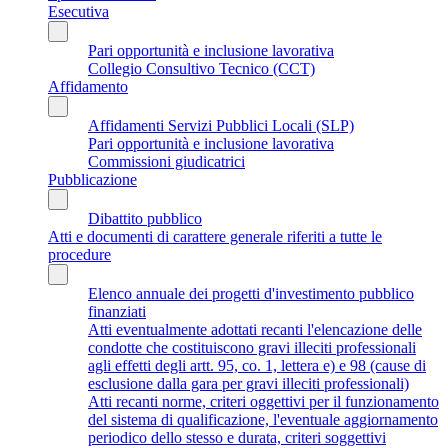
Esecutiva
Pari opportunità e inclusione lavorativa
Collegio Consultivo Tecnico (CCT)
Affidamento
Affidamenti Servizi Pubblici Locali (SLP)
Pari opportunità e inclusione lavorativa
Commissioni giudicatrici
Pubblicazione
Dibattito pubblico
Atti e documenti di carattere generale riferiti a tutte le
procedure
Elenco annuale dei progetti d'investimento pubblico
finanziati
Atti eventualmente adottati recanti l'elencazione delle
condotte che costituiscono gravi illeciti professionali
agli effetti degli artt. 95, co. 1, lettera e) e 98 (cause di
esclusione dalla gara per gravi illeciti professionali)
Atti recanti norme, criteri oggettivi per il funzionamento
del sistema di qualificazione, l'eventuale aggiornamento
periodico dello stesso e durata, criteri soggettivi