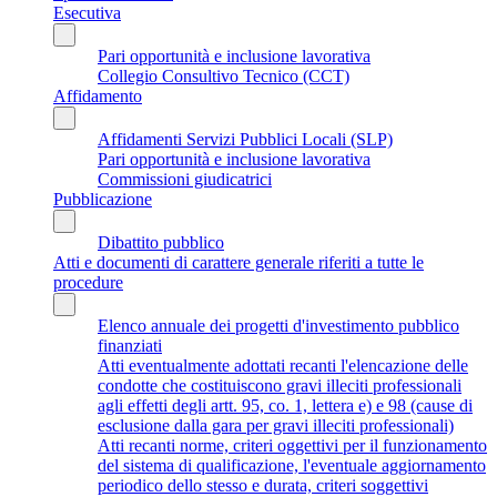
Esecutiva
Pari opportunità e inclusione lavorativa
Collegio Consultivo Tecnico (CCT)
Affidamento
Affidamenti Servizi Pubblici Locali (SLP)
Pari opportunità e inclusione lavorativa
Commissioni giudicatrici
Pubblicazione
Dibattito pubblico
Atti e documenti di carattere generale riferiti a tutte le
procedure
Elenco annuale dei progetti d'investimento pubblico
finanziati
Atti eventualmente adottati recanti l'elencazione delle
condotte che costituiscono gravi illeciti professionali
agli effetti degli artt. 95, co. 1, lettera e) e 98 (cause di
esclusione dalla gara per gravi illeciti professionali)
Atti recanti norme, criteri oggettivi per il funzionamento
del sistema di qualificazione, l'eventuale aggiornamento
periodico dello stesso e durata, criteri soggettivi