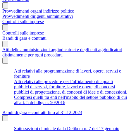
Provvedimenti organi indirizzo politico
Provvedimenti dirigenti amministrativi
Controlli sulle imprese
Controlli sulle imprese
Bandi di gara e contratti
Atti delle amministrazioni aggiudicatrici e degli enti aggiudicatori
distintamente per ogni procedura
Atti relativi alla programmazione di lavori, opere, servizi e
forniture
Atti relativi alle procedure per l’affidamento di appalti
pubblici di servizi, forniture, lavori e opere, di concorsi
pubblici di progettazione, di concorsi di idee e di concessioni.
Compresi quelli tra enti nell'mabito del settore pubblico di cui
all'art. 5 del dlgs n. 50/2016
Bandi di gara e contratti fino al 31-12-2023
Sotto-sezioni eliminate dalla Delibera n. 7 del 17 gennaio