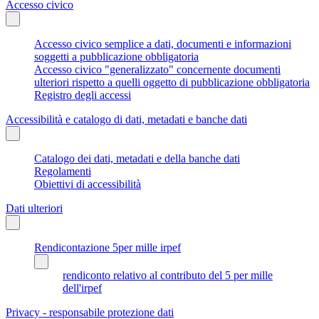
Accesso civico
Accesso civico semplice a dati, documenti e informazioni
soggetti a pubblicazione obbligatoria
Accesso civico "generalizzato" concernente documenti
ulteriori rispetto a quelli oggetto di pubblicazione obbligatoria
Registro degli accessi
Accessibilità e catalogo di dati, metadati e banche dati
Catalogo dei dati, metadati e della banche dati
Regolamenti
Obiettivi di accessibilità
Dati ulteriori
Rendicontazione 5per mille irpef
rendiconto relativo al contributo del 5 per mille
dell'irpef
Privacy - responsabile protezione dati