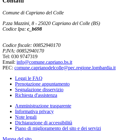
Contatti
Comune di Capriano del Colle
P.zza Mazzini, 8 - 25020 Capriano del Colle (BS)
Codice Ipa:
c_b698
Codice fiscale: 00852940170
P.IVA: 00852940170
Tel: 030 9747319
Email:
info@comune.capriano.bs.it
PEC:
comune.caprianodelcolle@pec.regione.lombardia.it
Leggi le FAQ
Prenotazione appuntamento
Segnalazione disservizio
Richiesta d'assistenza
Amministrazione trasparente
Informativa privacy
Note legali
Dichiarazione di accessibilità
Piano di miglioramento del sito e dei servizi
Mappa del sito