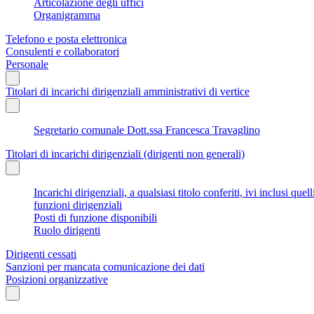
Articolazione degli uffici
Organigramma
Telefono e posta elettronica
Consulenti e collaboratori
Personale
Titolari di incarichi dirigenziali amministrativi di vertice
Segretario comunale Dott.ssa Francesca Travaglino
Titolari di incarichi dirigenziali (dirigenti non generali)
Incarichi dirigenziali, a qualsiasi titolo conferiti, ivi inclusi q
funzioni dirigenziali
Posti di funzione disponibili
Ruolo dirigenti
Dirigenti cessati
Sanzioni per mancata comunicazione dei dati
Posizioni organizzative