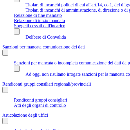
Titolari di incarichi politici di cui all'art.14, co.1, del d.l
Titolari di incarichi di amministrazione, di direzione o di
Relazione di fine mandato
Relazione di inizio mandato
Soggetti cessati dall'incarico
Delibere di Convalida
Sanzioni per mancata comunicazione dei dati
Sanzioni per mancata o incompleta comunicazione dei dati da parte
Ad oggi non risultano irrogate sanzioni per la mancata co
Rendiconti gruppi consiliari regionali/provinciali
Rendiconti gruppi consigliari
Atti degli organi di controllo
Articolazione degli uffici