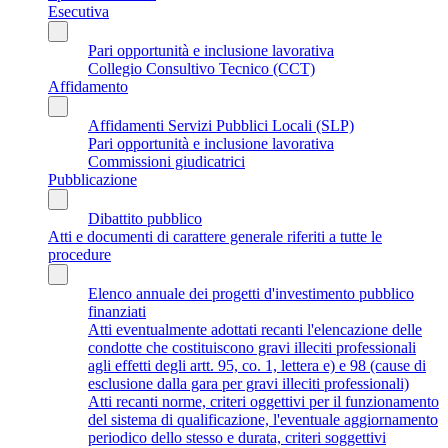
Esecutiva
Pari opportunità e inclusione lavorativa
Collegio Consultivo Tecnico (CCT)
Affidamento
Affidamenti Servizi Pubblici Locali (SLP)
Pari opportunità e inclusione lavorativa
Commissioni giudicatrici
Pubblicazione
Dibattito pubblico
Atti e documenti di carattere generale riferiti a tutte le
procedure
Elenco annuale dei progetti d'investimento pubblico
finanziati
Atti eventualmente adottati recanti l'elencazione delle
condotte che costituiscono gravi illeciti professionali
agli effetti degli artt. 95, co. 1, lettera e) e 98 (cause di
esclusione dalla gara per gravi illeciti professionali)
Atti recanti norme, criteri oggettivi per il funzionamento
del sistema di qualificazione, l'eventuale aggiornamento
periodico dello stesso e durata, criteri soggettivi