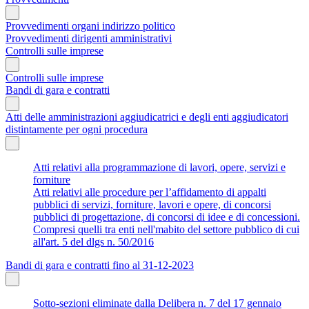
Provvedimenti organi indirizzo politico
Provvedimenti dirigenti amministrativi
Controlli sulle imprese
Controlli sulle imprese
Bandi di gara e contratti
Atti delle amministrazioni aggiudicatrici e degli enti aggiudicatori
distintamente per ogni procedura
Atti relativi alla programmazione di lavori, opere, servizi e
forniture
Atti relativi alle procedure per l’affidamento di appalti
pubblici di servizi, forniture, lavori e opere, di concorsi
pubblici di progettazione, di concorsi di idee e di concessioni.
Compresi quelli tra enti nell'mabito del settore pubblico di cui
all'art. 5 del dlgs n. 50/2016
Bandi di gara e contratti fino al 31-12-2023
Sotto-sezioni eliminate dalla Delibera n. 7 del 17 gennaio