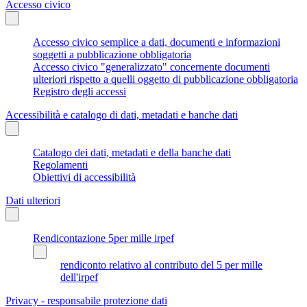
Accesso civico
Accesso civico semplice a dati, documenti e informazioni
soggetti a pubblicazione obbligatoria
Accesso civico "generalizzato" concernente documenti
ulteriori rispetto a quelli oggetto di pubblicazione obbligatoria
Registro degli accessi
Accessibilità e catalogo di dati, metadati e banche dati
Catalogo dei dati, metadati e della banche dati
Regolamenti
Obiettivi di accessibilità
Dati ulteriori
Rendicontazione 5per mille irpef
rendiconto relativo al contributo del 5 per mille
dell'irpef
Privacy - responsabile protezione dati