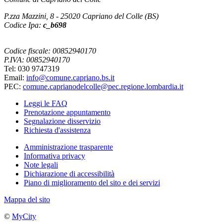
P.zza Mazzini, 8 - 25020 Capriano del Colle (BS)
Codice Ipa:
c_b698
Codice fiscale: 00852940170
P.IVA: 00852940170
Tel: 030 9747319
Email:
info@comune.capriano.bs.it
PEC:
comune.caprianodelcolle@pec.regione.lombardia.it
Leggi le FAQ
Prenotazione appuntamento
Segnalazione disservizio
Richiesta d'assistenza
Amministrazione trasparente
Informativa privacy
Note legali
Dichiarazione di accessibilità
Piano di miglioramento del sito e dei servizi
Mappa del sito
©
MyCity