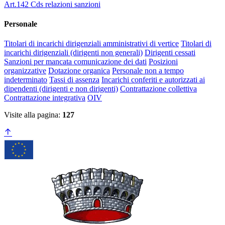
Art.142 Cds relazioni sanzioni
Personale
Titolari di incarichi dirigenziali amministrativi di vertice
Titolari di
incarichi dirigenziali (dirigenti non generali)
Dirigenti cessati
Sanzioni per mancata comunicazione dei dati
Posizioni
organizzative
Dotazione organica
Personale non a tempo
indeterminato
Tassi di assenza
Incarichi conferiti e autorizzati ai
dipendenti (dirigenti e non dirigenti)
Contrattazione collettiva
Contrattazione integrativa
OIV
Visite alla pagina:
127