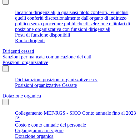
Incarichi dirigenziali, a qualsiasi titolo conferiti, ivi inclusi
quelli conferiti discrezionalmente dall'organo di indirizzo
politico senza procedure pubbliche di selezione e titolari di
posizione organizzativa con funzioni dirigenziali
Posti di funzione disponibili
Ruolo dirigenti
Dirigenti cessati
Sanzioni per mancata comunicazione dei dati
Posizioni organizzative
Dichiarazioni posizioni organizzative e cv
Posizioni organizzative Cessate
Dotazione organica
Collegamento MEF/RGS - SICO Conto annuale fino al 2023
Costo e conto annuale del personale
Organigramma in vigore
Dotazione organica