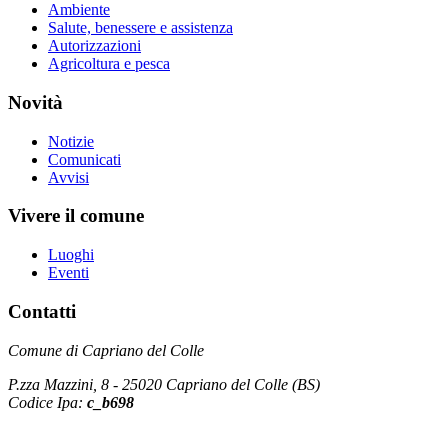
Ambiente
Salute, benessere e assistenza
Autorizzazioni
Agricoltura e pesca
Novità
Notizie
Comunicati
Avvisi
Vivere il comune
Luoghi
Eventi
Contatti
Comune di Capriano del Colle
P.zza Mazzini, 8 - 25020 Capriano del Colle (BS)
Codice Ipa:
c_b698