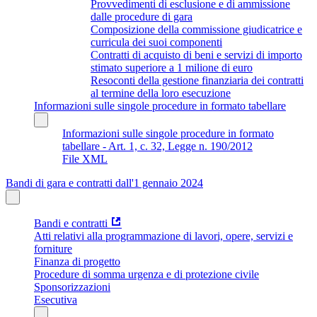
Provvedimenti di esclusione e di ammissione
dalle procedure di gara
Composizione della commissione giudicatrice e
curricula dei suoi componenti
Contratti di acquisto di beni e servizi di importo
stimato superiore a 1 milione di euro
Resoconti della gestione finanziaria dei contratti
al termine della loro esecuzione
Informazioni sulle singole procedure in formato tabellare
Informazioni sulle singole procedure in formato
tabellare - Art. 1, c. 32, Legge n. 190/2012
File XML
Bandi di gara e contratti dall'1 gennaio 2024
Bandi e contratti
Atti relativi alla programmazione di lavori, opere, servizi e
forniture
Finanza di progetto
Procedure di somma urgenza e di protezione civile
Sponsorizzazioni
Esecutiva