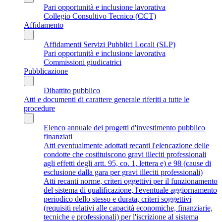
Pari opportunità e inclusione lavorativa
Collegio Consultivo Tecnico (CCT)
Affidamento
Affidamenti Servizi Pubblici Locali (SLP)
Pari opportunità e inclusione lavorativa
Commissioni giudicatrici
Pubblicazione
Dibattito pubblico
Atti e documenti di carattere generale riferiti a tutte le
procedure
Elenco annuale dei progetti d'investimento pubblico
finanziati
Atti eventualmente adottati recanti l'elencazione delle
condotte che costituiscono gravi illeciti professionali
agli effetti degli artt. 95, co. 1, lettera e) e 98 (cause di
esclusione dalla gara per gravi illeciti professionali)
Atti recanti norme, criteri oggettivi per il funzionamento
del sistema di qualificazione, l'eventuale aggiornamento
periodico dello stesso e durata, criteri soggettivi
(requisiti relativi alle capacità economiche, finanziarie,
tecniche e professionali) per l'iscrizione al sistema