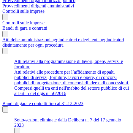
Provvedimenti organi indirizzo politico
Provvedimenti dirigenti amministrativi
Controlli sulle imprese
Controlli sulle imprese
Bandi di gara e contratti
Atti delle amministrazioni aggiudicatrici e degli enti aggiudicatori
distintamente per ogni procedura
Atti relativi alla programmazione di lavori, opere, servizi e
forniture
Atti relativi alle procedure per l’affidamento di appalti
pubblici di servizi, forniture, lavori e opere, di concorsi
pubblici di progettazione, di concorsi di idee e di concessioni.
Compresi quelli tra enti nell'mabito del settore pubblico di cui
all'art. 5 del dlgs n. 50/2016
Bandi di gara e contratti fino al 31-12-2023
Sotto-sezioni eliminate dalla Delibera n. 7 del 17 gennaio
2023