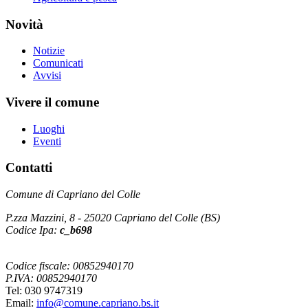
Novità
Notizie
Comunicati
Avvisi
Vivere il comune
Luoghi
Eventi
Contatti
Comune di Capriano del Colle
P.zza Mazzini, 8 - 25020 Capriano del Colle (BS)
Codice Ipa:
c_b698
Codice fiscale: 00852940170
P.IVA: 00852940170
Tel: 030 9747319
Email:
info@comune.capriano.bs.it