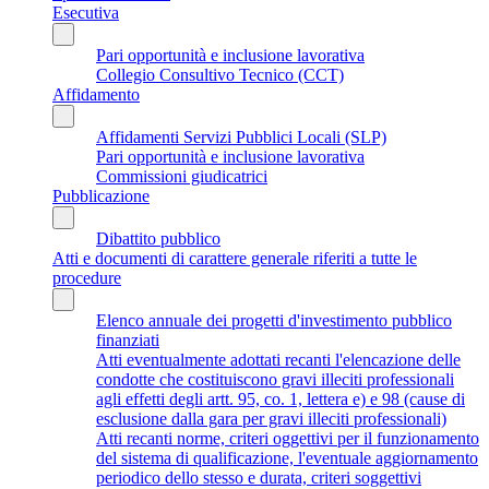
Esecutiva
Pari opportunità e inclusione lavorativa
Collegio Consultivo Tecnico (CCT)
Affidamento
Affidamenti Servizi Pubblici Locali (SLP)
Pari opportunità e inclusione lavorativa
Commissioni giudicatrici
Pubblicazione
Dibattito pubblico
Atti e documenti di carattere generale riferiti a tutte le
procedure
Elenco annuale dei progetti d'investimento pubblico
finanziati
Atti eventualmente adottati recanti l'elencazione delle
condotte che costituiscono gravi illeciti professionali
agli effetti degli artt. 95, co. 1, lettera e) e 98 (cause di
esclusione dalla gara per gravi illeciti professionali)
Atti recanti norme, criteri oggettivi per il funzionamento
del sistema di qualificazione, l'eventuale aggiornamento
periodico dello stesso e durata, criteri soggettivi