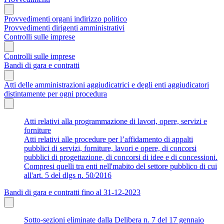
Provvedimenti organi indirizzo politico
Provvedimenti dirigenti amministrativi
Controlli sulle imprese
Controlli sulle imprese
Bandi di gara e contratti
Atti delle amministrazioni aggiudicatrici e degli enti aggiudicatori
distintamente per ogni procedura
Atti relativi alla programmazione di lavori, opere, servizi e
forniture
Atti relativi alle procedure per l’affidamento di appalti
pubblici di servizi, forniture, lavori e opere, di concorsi
pubblici di progettazione, di concorsi di idee e di concessioni.
Compresi quelli tra enti nell'mabito del settore pubblico di cui
all'art. 5 del dlgs n. 50/2016
Bandi di gara e contratti fino al 31-12-2023
Sotto-sezioni eliminate dalla Delibera n. 7 del 17 gennaio