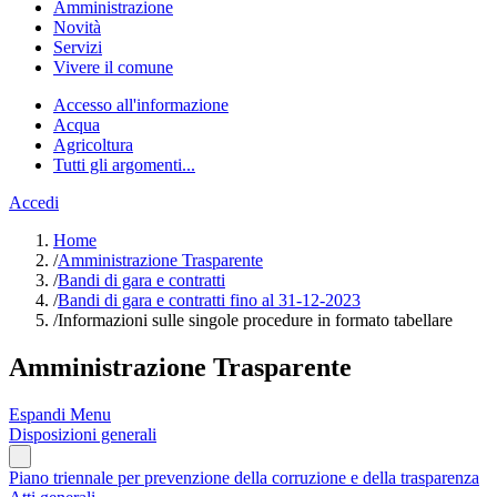
Amministrazione
Novità
Servizi
Vivere il comune
Accesso all'informazione
Acqua
Agricoltura
Tutti gli argomenti...
Accedi
Home
/
Amministrazione Trasparente
/
Bandi di gara e contratti
/
Bandi di gara e contratti fino al 31-12-2023
/
Informazioni sulle singole procedure in formato tabellare
Amministrazione Trasparente
Espandi Menu
Disposizioni generali
Piano triennale per prevenzione della corruzione e della trasparenza