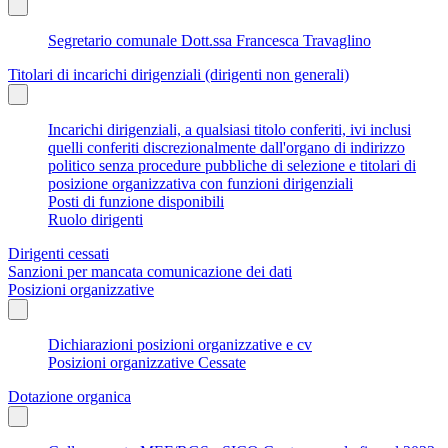
Segretario comunale Dott.ssa Francesca Travaglino
Titolari di incarichi dirigenziali (dirigenti non generali)
Incarichi dirigenziali, a qualsiasi titolo conferiti, ivi inclusi
quelli conferiti discrezionalmente dall'organo di indirizzo
politico senza procedure pubbliche di selezione e titolari di
posizione organizzativa con funzioni dirigenziali
Posti di funzione disponibili
Ruolo dirigenti
Dirigenti cessati
Sanzioni per mancata comunicazione dei dati
Posizioni organizzative
Dichiarazioni posizioni organizzative e cv
Posizioni organizzative Cessate
Dotazione organica