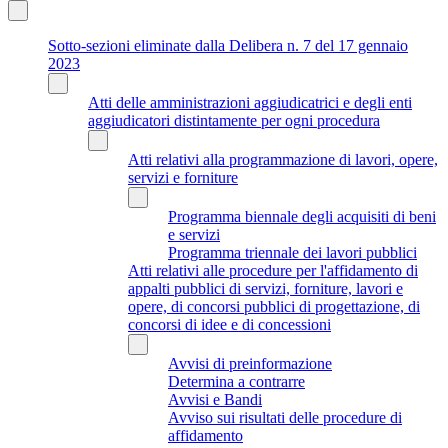
Sotto-sezioni eliminate dalla Delibera n. 7 del 17 gennaio
2023
Atti delle amministrazioni aggiudicatrici e degli enti
aggiudicatori distintamente per ogni procedura
Atti relativi alla programmazione di lavori, opere,
servizi e forniture
Programma biennale degli acquisiti di beni
e servizi
Programma triennale dei lavori pubblici
Atti relativi alle procedure per l'affidamento di
appalti pubblici di servizi, forniture, lavori e
opere, di concorsi pubblici di progettazione, di
concorsi di idee e di concessioni
Avvisi di preinformazione
Determina a contrarre
Avvisi e Bandi
Avviso sui risultati delle procedure di
affidamento