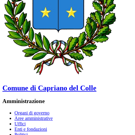
Comune di Capriano del Colle
Amministrazione
Organi di governo
Aree amministrative
Uffici
Enti e fondazioni
Politici