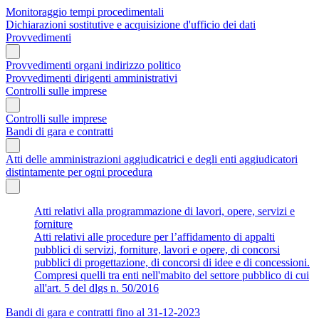
Monitoraggio tempi procedimentali
Dichiarazioni sostitutive e acquisizione d'ufficio dei dati
Provvedimenti
Provvedimenti organi indirizzo politico
Provvedimenti dirigenti amministrativi
Controlli sulle imprese
Controlli sulle imprese
Bandi di gara e contratti
Atti delle amministrazioni aggiudicatrici e degli enti aggiudicatori
distintamente per ogni procedura
Atti relativi alla programmazione di lavori, opere, servizi e
forniture
Atti relativi alle procedure per l’affidamento di appalti
pubblici di servizi, forniture, lavori e opere, di concorsi
pubblici di progettazione, di concorsi di idee e di concessioni.
Compresi quelli tra enti nell'mabito del settore pubblico di cui
all'art. 5 del dlgs n. 50/2016
Bandi di gara e contratti fino al 31-12-2023