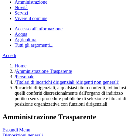
Amministrazione
Novità
Servizi
Vivere il comune
Accesso all'informazione
Acqua
Agricoltura
Tutti gli argomenti...
Accedi
Home
/
Amministrazione Trasparente
/
Personale
/
Titolari di incarichi dirigenziali (dirigenti non generali)
/
Incarichi dirigenziali, a qualsiasi titolo conferiti, ivi inclusi
quelli conferiti discrezionalmente dall'organo di indirizzo
politico senza procedure pubbliche di selezione e titolari di
posizione organizzativa con funzioni dirigenziali
Amministrazione Trasparente
Espandi Menu
Disposizioni generali