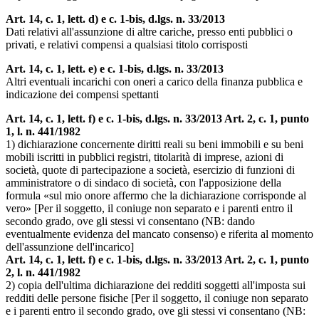
Art. 14, c. 1, lett. d) e c. 1-bis, d.lgs. n. 33/2013
Dati relativi all'assunzione di altre cariche, presso enti pubblici o
privati, e relativi compensi a qualsiasi titolo corrisposti
Art. 14, c. 1, lett. e) e c. 1-bis, d.lgs. n. 33/2013
Altri eventuali incarichi con oneri a carico della finanza pubblica e
indicazione dei compensi spettanti
Art. 14, c. 1, lett. f) e c. 1-bis, d.lgs. n. 33/2013 Art. 2, c. 1, punto
1, l. n. 441/1982
1) dichiarazione concernente diritti reali su beni immobili e su beni
mobili iscritti in pubblici registri, titolarità di imprese, azioni di
società, quote di partecipazione a società, esercizio di funzioni di
amministratore o di sindaco di società, con l'apposizione della
formula «sul mio onore affermo che la dichiarazione corrisponde al
vero» [Per il soggetto, il coniuge non separato e i parenti entro il
secondo grado, ove gli stessi vi consentano (NB: dando
eventualmente evidenza del mancato consenso) e riferita al momento
dell'assunzione dell'incarico]
Art. 14, c. 1, lett. f) e c. 1-bis, d.lgs. n. 33/2013 Art. 2, c. 1, punto
2, l. n. 441/1982
2) copia dell'ultima dichiarazione dei redditi soggetti all'imposta sui
redditi delle persone fisiche [Per il soggetto, il coniuge non separato
e i parenti entro il secondo grado, ove gli stessi vi consentano (NB: