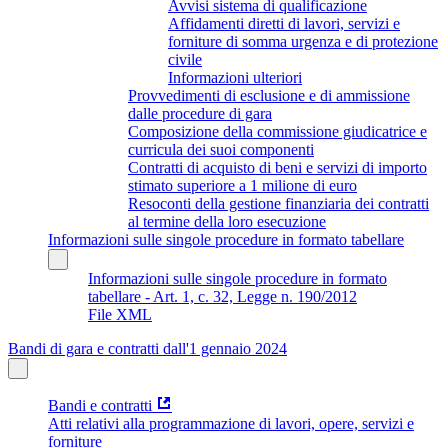
Avvisi sistema di qualificazione
Affidamenti diretti di lavori, servizi e
forniture di somma urgenza e di protezione
civile
Informazioni ulteriori
Provvedimenti di esclusione e di ammissione
dalle procedure di gara
Composizione della commissione giudicatrice e
curricula dei suoi componenti
Contratti di acquisto di beni e servizi di importo
stimato superiore a 1 milione di euro
Resoconti della gestione finanziaria dei contratti
al termine della loro esecuzione
Informazioni sulle singole procedure in formato tabellare
Informazioni sulle singole procedure in formato
tabellare - Art. 1, c. 32, Legge n. 190/2012
File XML
Bandi di gara e contratti dall'1 gennaio 2024
Bandi e contratti
Atti relativi alla programmazione di lavori, opere, servizi e
forniture