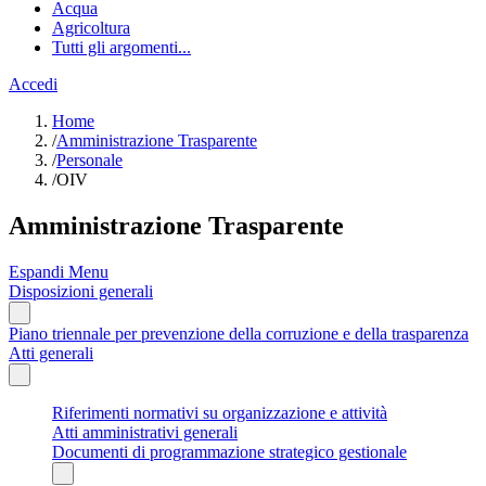
Acqua
Agricoltura
Tutti gli argomenti...
Accedi
Home
/
Amministrazione Trasparente
/
Personale
/
OIV
Amministrazione Trasparente
Espandi Menu
Disposizioni generali
Piano triennale per prevenzione della corruzione e della trasparenza
Atti generali
Riferimenti normativi su organizzazione e attività
Atti amministrativi generali
Documenti di programmazione strategico gestionale