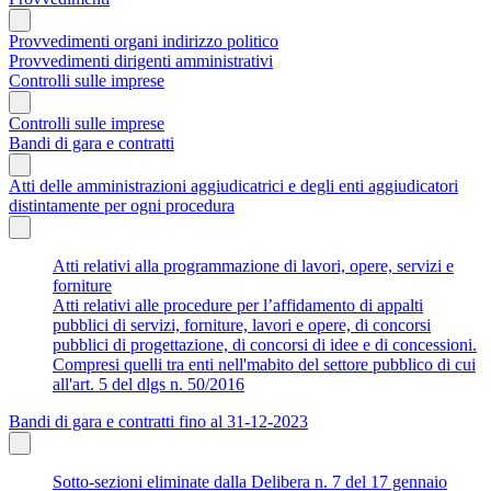
Provvedimenti organi indirizzo politico
Provvedimenti dirigenti amministrativi
Controlli sulle imprese
Controlli sulle imprese
Bandi di gara e contratti
Atti delle amministrazioni aggiudicatrici e degli enti aggiudicatori
distintamente per ogni procedura
Atti relativi alla programmazione di lavori, opere, servizi e
forniture
Atti relativi alle procedure per l’affidamento di appalti
pubblici di servizi, forniture, lavori e opere, di concorsi
pubblici di progettazione, di concorsi di idee e di concessioni.
Compresi quelli tra enti nell'mabito del settore pubblico di cui
all'art. 5 del dlgs n. 50/2016
Bandi di gara e contratti fino al 31-12-2023
Sotto-sezioni eliminate dalla Delibera n. 7 del 17 gennaio