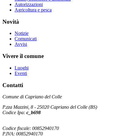
Autorizzazioni
Agricoltura e pesca
Novità
Notizie
Comunicati
Avvisi
Vivere il comune
Luoghi
Eventi
Contatti
Comune di Capriano del Colle
P.zza Mazzini, 8 - 25020 Capriano del Colle (BS)
Codice Ipa:
c_b698
Codice fiscale: 00852940170
P.IVA: 00852940170