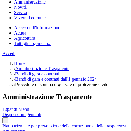
Amministrazione
Novità
Servizi
Vivere il comune
Accesso all'informazione
Acqua
Agricoltura
Tutti gli argomenti...
Accedi
Home
/
Amministrazione Trasparente
/
Bandi di gara e contratti
/
Bandi di gara e contratti dall'1 gennaio 2024
/
Procedure di somma urgenza e di protezione civile
Amministrazione Trasparente
Espandi Menu
Disposizioni generali
Piano triennale per prevenzione della corruzione e della trasparenza