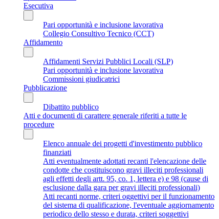
Esecutiva
Pari opportunità e inclusione lavorativa
Collegio Consultivo Tecnico (CCT)
Affidamento
Affidamenti Servizi Pubblici Locali (SLP)
Pari opportunità e inclusione lavorativa
Commissioni giudicatrici
Pubblicazione
Dibattito pubblico
Atti e documenti di carattere generale riferiti a tutte le
procedure
Elenco annuale dei progetti d'investimento pubblico
finanziati
Atti eventualmente adottati recanti l'elencazione delle
condotte che costituiscono gravi illeciti professionali
agli effetti degli artt. 95, co. 1, lettera e) e 98 (cause di
esclusione dalla gara per gravi illeciti professionali)
Atti recanti norme, criteri oggettivi per il funzionamento
del sistema di qualificazione, l'eventuale aggiornamento
periodico dello stesso e durata, criteri soggettivi