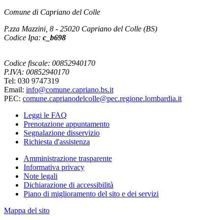
Comune di Capriano del Colle
P.zza Mazzini, 8 - 25020 Capriano del Colle (BS)
Codice Ipa:
c_b698
Codice fiscale: 00852940170
P.IVA: 00852940170
Tel: 030 9747319
Email:
info@comune.capriano.bs.it
PEC:
comune.caprianodelcolle@pec.regione.lombardia.it
Leggi le FAQ
Prenotazione appuntamento
Segnalazione disservizio
Richiesta d'assistenza
Amministrazione trasparente
Informativa privacy
Note legali
Dichiarazione di accessibilità
Piano di miglioramento del sito e dei servizi
Mappa del sito