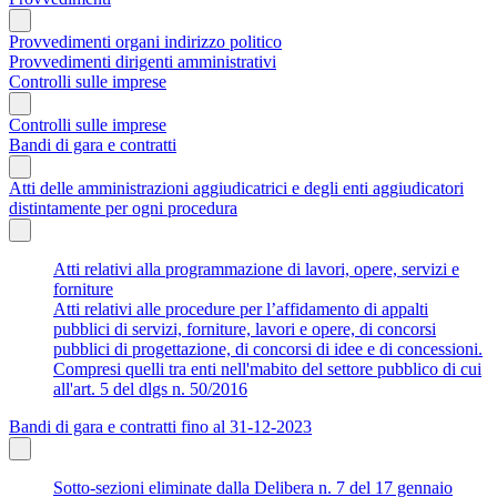
Provvedimenti organi indirizzo politico
Provvedimenti dirigenti amministrativi
Controlli sulle imprese
Controlli sulle imprese
Bandi di gara e contratti
Atti delle amministrazioni aggiudicatrici e degli enti aggiudicatori
distintamente per ogni procedura
Atti relativi alla programmazione di lavori, opere, servizi e
forniture
Atti relativi alle procedure per l’affidamento di appalti
pubblici di servizi, forniture, lavori e opere, di concorsi
pubblici di progettazione, di concorsi di idee e di concessioni.
Compresi quelli tra enti nell'mabito del settore pubblico di cui
all'art. 5 del dlgs n. 50/2016
Bandi di gara e contratti fino al 31-12-2023
Sotto-sezioni eliminate dalla Delibera n. 7 del 17 gennaio