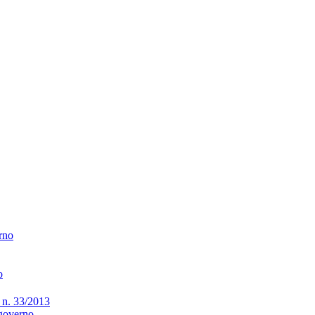
erno
o
gs n. 33/2013
 governo