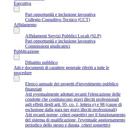
Esecutiva
Pari opportunità e inclusione lavorativa
Collegio Consultivo Tecnico (CCT)
Affidamento
Affidamenti Servizi Pubblici Locali (SLP)
Pari opportunità e inclusione lavorativa
Commissioni giudicatrici
Pubblicazione
Dibattito pubblico
Atti e documenti di carattere generale riferiti a tutte le
procedure
Elenco annuale dei progetti d'investimento pubblico
finanziati
Atti eventualmente adottati recanti l'elencazione delle
condotte che costituiscono gravi illeciti professionali
agli effetti degli artt. 95, co. 1, lettera e) e 98 (cause di
esclusione dalla gara per gravi illeciti professionali)
Atti recanti norme, criteri oggettivi per il funzionamento
del sistema di qualificazione, l'eventuale aggiornamento
periodico dello stesso e durata, criteri soggettivi