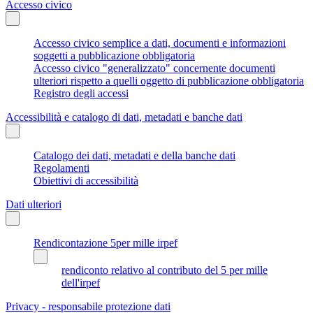
Accesso civico
Accesso civico semplice a dati, documenti e informazioni
soggetti a pubblicazione obbligatoria
Accesso civico "generalizzato" concernente documenti
ulteriori rispetto a quelli oggetto di pubblicazione obbligatoria
Registro degli accessi
Accessibilità e catalogo di dati, metadati e banche dati
Catalogo dei dati, metadati e della banche dati
Regolamenti
Obiettivi di accessibilità
Dati ulteriori
Rendicontazione 5per mille irpef
rendiconto relativo al contributo del 5 per mille
dell'irpef
Privacy - responsabile protezione dati