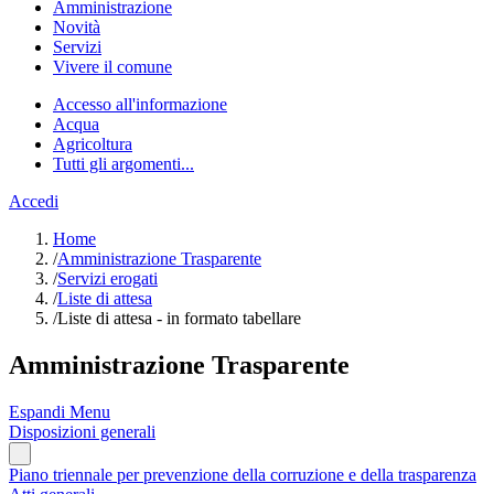
Amministrazione
Novità
Servizi
Vivere il comune
Accesso all'informazione
Acqua
Agricoltura
Tutti gli argomenti...
Accedi
Home
/
Amministrazione Trasparente
/
Servizi erogati
/
Liste di attesa
/
Liste di attesa - in formato tabellare
Amministrazione Trasparente
Espandi Menu
Disposizioni generali
Piano triennale per prevenzione della corruzione e della trasparenza