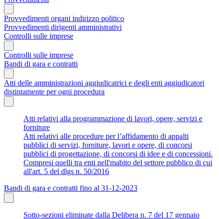
Provvedimenti organi indirizzo politico
Provvedimenti dirigenti amministrativi
Controlli sulle imprese
Controlli sulle imprese
Bandi di gara e contratti
Atti delle amministrazioni aggiudicatrici e degli enti aggiudicatori
distintamente per ogni procedura
Atti relativi alla programmazione di lavori, opere, servizi e
forniture
Atti relativi alle procedure per l’affidamento di appalti
pubblici di servizi, forniture, lavori e opere, di concorsi
pubblici di progettazione, di concorsi di idee e di concessioni.
Compresi quelli tra enti nell'mabito del settore pubblico di cui
all'art. 5 del dlgs n. 50/2016
Bandi di gara e contratti fino al 31-12-2023
Sotto-sezioni eliminate dalla Delibera n. 7 del 17 gennaio