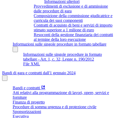
Informazioni ulteriori
Provvedimenti di esclusione e di ammissione
dalle procedure di gara
Composizione della commissione giudicatrice e
curricula dei suoi componenti
Contratti di acquisto di beni e servizi di importo
stimato superiore a 1 milione di euro
Resoconti della gestione finanziaria dei contratti
al termine della loro esecuzione
Informazioni sulle singole procedure in formato tabellare
Informazioni sulle singole procedure in formato
tabellare - Art. 1, c. 32, Legge n. 190/2012
File XML
Bandi di gara e contratti dall'1 gennaio 2024
Bandi e contratti
Atti relativi alla programmazione di lavori, opere, servizi e
forniture
Finanza di progetto
Procedure di somma urgenza e di protezione civile
Sponsorizzazioni
Esecutiva