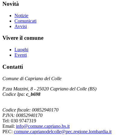
Novità
Notizie
Comunicati
Avvisi
Vivere il comune
Luoghi
Eventi
Contatti
Comune di Capriano del Colle
P.zza Mazzini, 8 - 25020 Capriano del Colle (BS)
Codice Ipa:
c_b698
Codice fiscale: 00852940170
P.IVA: 00852940170
Tel: 030 9747319
Email:
info@comune.capriano.bs.it
PEC:
comune.caprianodelcolle@pec.regione.lombardia.it