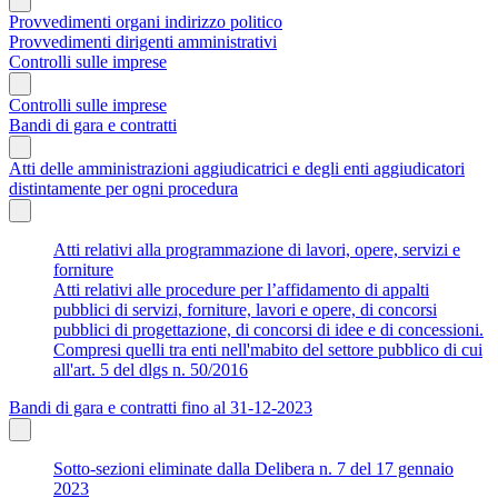
Provvedimenti organi indirizzo politico
Provvedimenti dirigenti amministrativi
Controlli sulle imprese
Controlli sulle imprese
Bandi di gara e contratti
Atti delle amministrazioni aggiudicatrici e degli enti aggiudicatori
distintamente per ogni procedura
Atti relativi alla programmazione di lavori, opere, servizi e
forniture
Atti relativi alle procedure per l’affidamento di appalti
pubblici di servizi, forniture, lavori e opere, di concorsi
pubblici di progettazione, di concorsi di idee e di concessioni.
Compresi quelli tra enti nell'mabito del settore pubblico di cui
all'art. 5 del dlgs n. 50/2016
Bandi di gara e contratti fino al 31-12-2023
Sotto-sezioni eliminate dalla Delibera n. 7 del 17 gennaio
2023