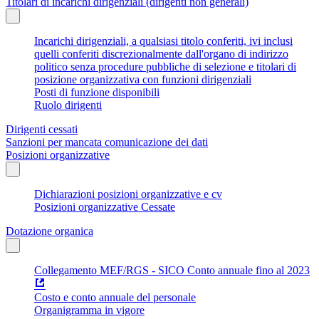
Titolari di incarichi dirigenziali (dirigenti non generali)
Incarichi dirigenziali, a qualsiasi titolo conferiti, ivi inclusi
quelli conferiti discrezionalmente dall'organo di indirizzo
politico senza procedure pubbliche di selezione e titolari di
posizione organizzativa con funzioni dirigenziali
Posti di funzione disponibili
Ruolo dirigenti
Dirigenti cessati
Sanzioni per mancata comunicazione dei dati
Posizioni organizzative
Dichiarazioni posizioni organizzative e cv
Posizioni organizzative Cessate
Dotazione organica
Collegamento MEF/RGS - SICO Conto annuale fino al 2023
Costo e conto annuale del personale
Organigramma in vigore