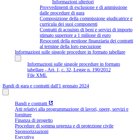
Informazioni ulteriori
Provvedimenti di esclusione e di ammissione
dalle procedure di gara
Composizione della commissione giudicatrice e
curricula dei suoi componenti
Contratti di acquisto di beni e servizi di importo
stimato superiore a 1 milione di euro
Resoconti della gestione finanziaria dei contratti
al termine della loro esecuzione
Informazioni sulle singole procedure in formato tabellare
Informazioni sulle singole procedure in formato
tabellare - Art. 1, c. 32, Legge n. 190/2012
File XML
Bandi di gara e contratti dall'1 gennaio 2024
Bandi e contratti
Atti relativi alla programmazione di lavori, opere, servizi e
forniture
Finanza di progetto
Procedure di somma urgenza e di protezione civile
Sponsorizzazioni
Esecutiva