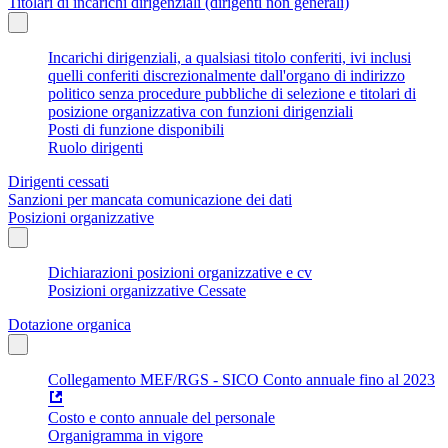
Titolari di incarichi dirigenziali (dirigenti non generali)
Incarichi dirigenziali, a qualsiasi titolo conferiti, ivi inclusi
quelli conferiti discrezionalmente dall'organo di indirizzo
politico senza procedure pubbliche di selezione e titolari di
posizione organizzativa con funzioni dirigenziali
Posti di funzione disponibili
Ruolo dirigenti
Dirigenti cessati
Sanzioni per mancata comunicazione dei dati
Posizioni organizzative
Dichiarazioni posizioni organizzative e cv
Posizioni organizzative Cessate
Dotazione organica
Collegamento MEF/RGS - SICO Conto annuale fino al 2023
Costo e conto annuale del personale
Organigramma in vigore