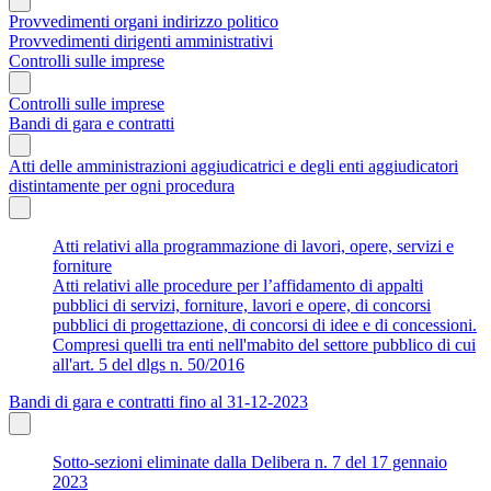
Provvedimenti organi indirizzo politico
Provvedimenti dirigenti amministrativi
Controlli sulle imprese
Controlli sulle imprese
Bandi di gara e contratti
Atti delle amministrazioni aggiudicatrici e degli enti aggiudicatori
distintamente per ogni procedura
Atti relativi alla programmazione di lavori, opere, servizi e
forniture
Atti relativi alle procedure per l’affidamento di appalti
pubblici di servizi, forniture, lavori e opere, di concorsi
pubblici di progettazione, di concorsi di idee e di concessioni.
Compresi quelli tra enti nell'mabito del settore pubblico di cui
all'art. 5 del dlgs n. 50/2016
Bandi di gara e contratti fino al 31-12-2023
Sotto-sezioni eliminate dalla Delibera n. 7 del 17 gennaio
2023