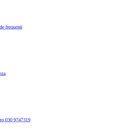
de frequenti
enza
ero 030 9747319