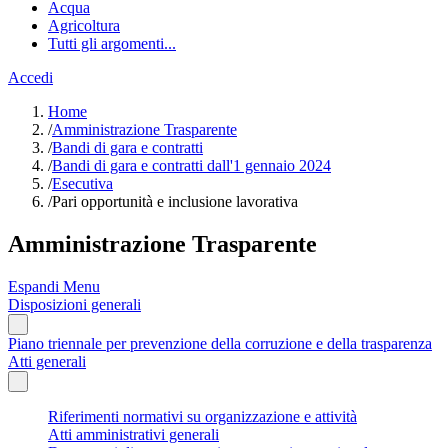
Acqua
Agricoltura
Tutti gli argomenti...
Accedi
Home
/
Amministrazione Trasparente
/
Bandi di gara e contratti
/
Bandi di gara e contratti dall'1 gennaio 2024
/
Esecutiva
/
Pari opportunità e inclusione lavorativa
Amministrazione Trasparente
Espandi Menu
Disposizioni generali
Piano triennale per prevenzione della corruzione e della trasparenza
Atti generali
Riferimenti normativi su organizzazione e attività
Atti amministrativi generali