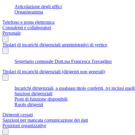
Articolazione degli uffici
Organigramma
Telefono e posta elettronica
Consulenti e collaboratori
Personale
Titolari di incarichi dirigenziali amministrativi di vertice
Segretario comunale Dott.ssa Francesca Travaglino
Titolari di incarichi dirigenziali (dirigenti non generali)
Incarichi dirigenziali, a qualsiasi titolo conferiti, ivi inclusi q
funzioni dirigenziali
Posti di funzione disponibili
Ruolo dirigenti
Dirigenti cessati
Sanzioni per mancata comunicazione dei dati
Posizioni organizzative