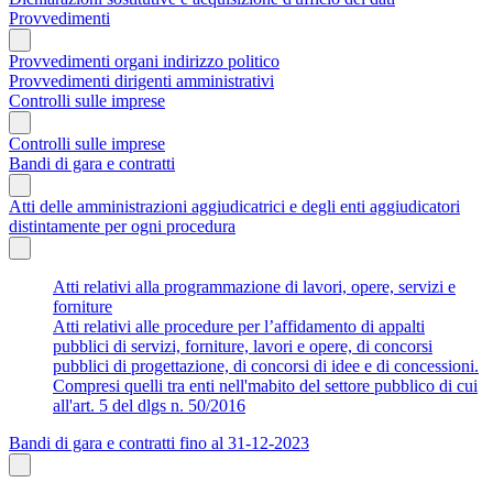
Provvedimenti
Provvedimenti organi indirizzo politico
Provvedimenti dirigenti amministrativi
Controlli sulle imprese
Controlli sulle imprese
Bandi di gara e contratti
Atti delle amministrazioni aggiudicatrici e degli enti aggiudicatori
distintamente per ogni procedura
Atti relativi alla programmazione di lavori, opere, servizi e
forniture
Atti relativi alle procedure per l’affidamento di appalti
pubblici di servizi, forniture, lavori e opere, di concorsi
pubblici di progettazione, di concorsi di idee e di concessioni.
Compresi quelli tra enti nell'mabito del settore pubblico di cui
all'art. 5 del dlgs n. 50/2016
Bandi di gara e contratti fino al 31-12-2023