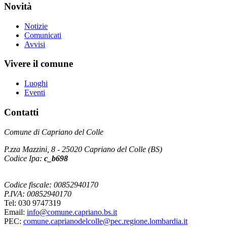
Novità
Notizie
Comunicati
Avvisi
Vivere il comune
Luoghi
Eventi
Contatti
Comune di Capriano del Colle
P.zza Mazzini, 8 - 25020 Capriano del Colle (BS)
Codice Ipa:
c_b698
Codice fiscale: 00852940170
P.IVA: 00852940170
Tel: 030 9747319
Email:
info@comune.capriano.bs.it
PEC:
comune.caprianodelcolle@pec.regione.lombardia.it