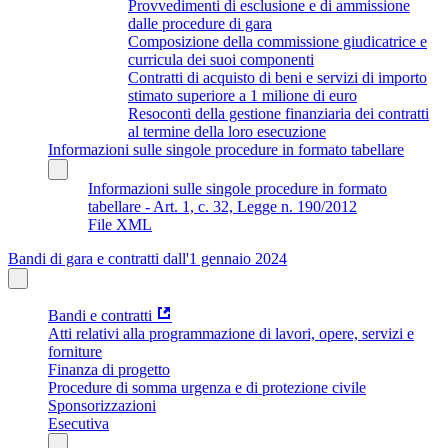
Provvedimenti di esclusione e di ammissione
dalle procedure di gara
Composizione della commissione giudicatrice e
curricula dei suoi componenti
Contratti di acquisto di beni e servizi di importo
stimato superiore a 1 milione di euro
Resoconti della gestione finanziaria dei contratti
al termine della loro esecuzione
Informazioni sulle singole procedure in formato tabellare
Informazioni sulle singole procedure in formato
tabellare - Art. 1, c. 32, Legge n. 190/2012
File XML
Bandi di gara e contratti dall'1 gennaio 2024
Bandi e contratti
Atti relativi alla programmazione di lavori, opere, servizi e
forniture
Finanza di progetto
Procedure di somma urgenza e di protezione civile
Sponsorizzazioni
Esecutiva