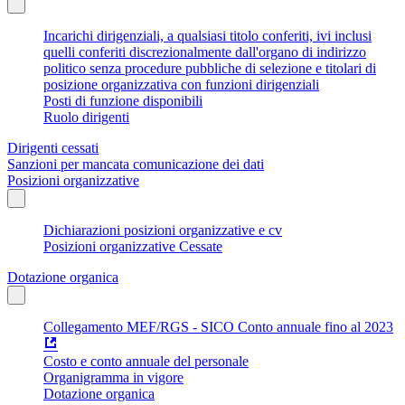
Incarichi dirigenziali, a qualsiasi titolo conferiti, ivi inclusi
quelli conferiti discrezionalmente dall'organo di indirizzo
politico senza procedure pubbliche di selezione e titolari di
posizione organizzativa con funzioni dirigenziali
Posti di funzione disponibili
Ruolo dirigenti
Dirigenti cessati
Sanzioni per mancata comunicazione dei dati
Posizioni organizzative
Dichiarazioni posizioni organizzative e cv
Posizioni organizzative Cessate
Dotazione organica
Collegamento MEF/RGS - SICO Conto annuale fino al 2023
Costo e conto annuale del personale
Organigramma in vigore
Dotazione organica