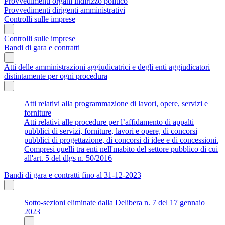
Provvedimenti organi indirizzo politico
Provvedimenti dirigenti amministrativi
Controlli sulle imprese
Controlli sulle imprese
Bandi di gara e contratti
Atti delle amministrazioni aggiudicatrici e degli enti aggiudicatori
distintamente per ogni procedura
Atti relativi alla programmazione di lavori, opere, servizi e
forniture
Atti relativi alle procedure per l’affidamento di appalti
pubblici di servizi, forniture, lavori e opere, di concorsi
pubblici di progettazione, di concorsi di idee e di concessioni.
Compresi quelli tra enti nell'mabito del settore pubblico di cui
all'art. 5 del dlgs n. 50/2016
Bandi di gara e contratti fino al 31-12-2023
Sotto-sezioni eliminate dalla Delibera n. 7 del 17 gennaio
2023