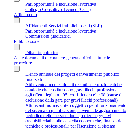
Pari opportunità e inclusione lavorativa
Collegio Consultivo Tecnico (CCT)
Affidamento
Affidamenti Servizi Pubblici Locali (SLP)
Pari opportunità e inclusione lavorativa
Commissioni giudicatrici
Pubblicazione
Dibattito pubblico
Atti e documenti di carattere generale riferiti a tutte le
procedure
Elenco annuale dei progetti d'investimento pubblico
finanziati
Atti eventualmente adottati recanti l'elencazione delle
condotte che costituiscono gravi illeciti professionali
agli effetti degli artt. 95, co. 1, lettera e) e 98 (cause di
esclusione dalla gara per gravi illeciti professionali)
Atti recanti norme, criteri oggettivi per il funzionamento
del sistema di qualificazione, l'eventuale aggiornamento
periodico dello stesso e durata, criteri soggettivi
(requisiti relativi alle capacità economiche, finanziarie,
tecniche e professionali) per l'iscrizione al sistema