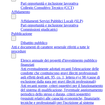
Pari opportunità e inclusione lavorativa
Collegio Consultivo Tecnico (CCT)
Affidamento
Affidamenti Servizi Pubblici Locali (SLP)
Pari opportunità e inclusione lavorativa
Commissioni giudicatrici
Pubblicazione
Dibattito pubblico
Atti e documenti di carattere generale riferiti a tutte le
procedure
Elenco annuale dei progetti d'investimento pubblico
finanziati
Atti eventualmente adottati recanti l'elencazione delle
condotte che costituiscono gravi illeciti professionali
agli effetti degli artt. 95, co. 1, lettera e) e 98 (cause di
esclusione dalla gara per gravi illeciti professionali)
Atti recanti norme, criteri oggettivi per il funzionamento
del sistema di qualificazione, l'eventuale aggiornamento
periodico dello stesso e durata, criteri soggettivi
(requisiti relativi alle capacità economiche, finanziarie,
tecniche e professionali) per l'iscrizione al sistema