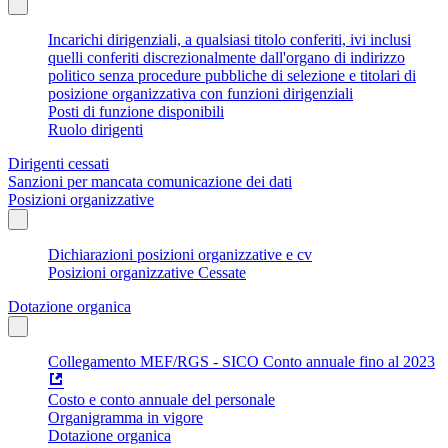
Incarichi dirigenziali, a qualsiasi titolo conferiti, ivi inclusi
quelli conferiti discrezionalmente dall'organo di indirizzo
politico senza procedure pubbliche di selezione e titolari di
posizione organizzativa con funzioni dirigenziali
Posti di funzione disponibili
Ruolo dirigenti
Dirigenti cessati
Sanzioni per mancata comunicazione dei dati
Posizioni organizzative
Dichiarazioni posizioni organizzative e cv
Posizioni organizzative Cessate
Dotazione organica
Collegamento MEF/RGS - SICO Conto annuale fino al 2023
Costo e conto annuale del personale
Organigramma in vigore
Dotazione organica