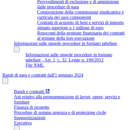
Provvedimenti di esclusione e di ammissione
dalle procedure di gara
Composizione della commissione giudicatrice e
curricula dei suoi componenti
Contratti di acquisto di beni e servizi di importo
stimato superiore a 1 milione di euro
Resoconti della gestione finanziaria dei contratti
al termine della loro esecuzione
Informazioni sulle singole procedure in formato tabellare
Informazioni sulle singole procedure in formato
tabellare - Art. 1, c. 32, Legge n. 190/2012
File XML
Bandi di gara e contratti dall'1 gennaio 2024
Bandi e contratti
Atti relativi alla programmazione di lavori, opere, servizi e
forniture
Finanza di progetto
Procedure di somma urgenza e di protezione civile
Sponsorizzazioni
Esecutiva