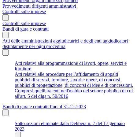
Provvedimenti organi indirizzo politico
Provvedimenti dirigenti amministrativi
Controlli sulle imprese
Controlli sulle imprese
Bandi di gara e contratti
Atti delle amministrazioni aggiudicatrici e degli enti aggiudicatori
distintamente per ogni procedura
Atti relativi alla programmazione di lavori, opere, servizi e
forniture
Atti relativi alle procedure per l’affidamento di appalti
pubblici di servizi, forniture, lavori e opere, di concorsi
pubblici di progettazione, di concorsi di idee e di concessioni.
Compresi quelli tra enti nell'mabito del settore pubblico di cui
all'art. 5 del dlgs n. 50/2016
Bandi di gara e contratti fino al 31-12-2023
Sotto-sezioni eliminate dalla Delibera n. 7 del 17 gennaio
2023