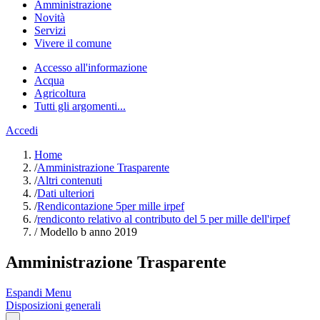
Amministrazione
Novità
Servizi
Vivere il comune
Accesso all'informazione
Acqua
Agricoltura
Tutti gli argomenti...
Accedi
Home
/
Amministrazione Trasparente
/
Altri contenuti
/
Dati ulteriori
/
Rendicontazione 5per mille irpef
/
rendiconto relativo al contributo del 5 per mille dell'irpef
/
Modello b anno 2019
Amministrazione Trasparente
Espandi Menu
Disposizioni generali