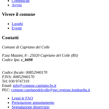
Comunicati
Avvisi
Vivere il comune
Luoghi
Eventi
Contatti
Comune di Capriano del Colle
P.zza Mazzini, 8 - 25020 Capriano del Colle (BS)
Codice Ipa:
c_b698
Codice fiscale: 00852940170
P.IVA: 00852940170
Tel: 030 9747319
Email:
info@comune.capriano.bs.it
PEC:
comune.caprianodelcolle@pec.regione.lombardia.it
Leggi le FAQ
Prenotazione appuntamento
Segnalazione disservizio