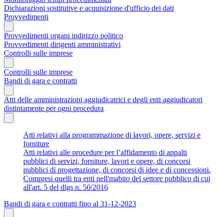
Dichiarazioni sostitutive e acquisizione d'ufficio dei dati
Provvedimenti
Provvedimenti organi indirizzo politico
Provvedimenti dirigenti amministrativi
Controlli sulle imprese
Controlli sulle imprese
Bandi di gara e contratti
Atti delle amministrazioni aggiudicatrici e degli enti aggiudicatori
distintamente per ogni procedura
Atti relativi alla programmazione di lavori, opere, servizi e
forniture
Atti relativi alle procedure per l’affidamento di appalti
pubblici di servizi, forniture, lavori e opere, di concorsi
pubblici di progettazione, di concorsi di idee e di concessioni.
Compresi quelli tra enti nell'mabito del settore pubblico di cui
all'art. 5 del dlgs n. 50/2016
Bandi di gara e contratti fino al 31-12-2023