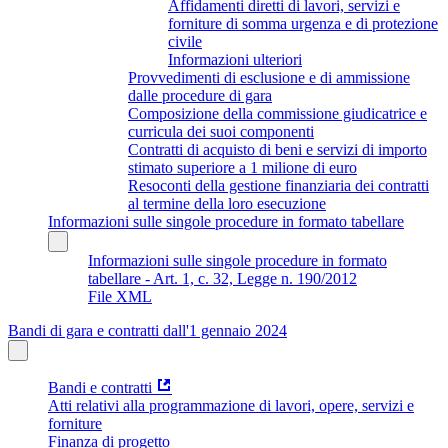
Affidamenti diretti di lavori, servizi e
forniture di somma urgenza e di protezione
civile
Informazioni ulteriori
Provvedimenti di esclusione e di ammissione
dalle procedure di gara
Composizione della commissione giudicatrice e
curricula dei suoi componenti
Contratti di acquisto di beni e servizi di importo
stimato superiore a 1 milione di euro
Resoconti della gestione finanziaria dei contratti
al termine della loro esecuzione
Informazioni sulle singole procedure in formato tabellare
Informazioni sulle singole procedure in formato
tabellare - Art. 1, c. 32, Legge n. 190/2012
File XML
Bandi di gara e contratti dall'1 gennaio 2024
Bandi e contratti
Atti relativi alla programmazione di lavori, opere, servizi e
forniture
Finanza di progetto