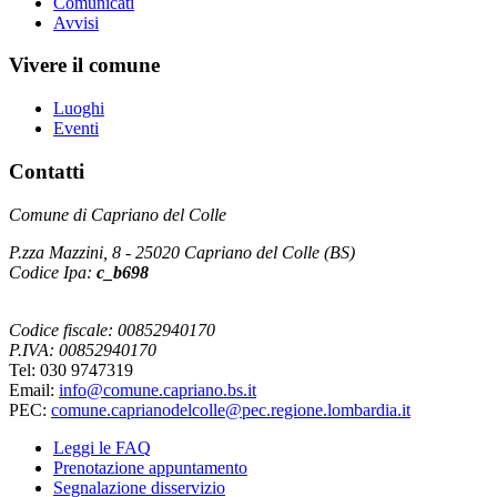
Comunicati
Avvisi
Vivere il comune
Luoghi
Eventi
Contatti
Comune di Capriano del Colle
P.zza Mazzini, 8 - 25020 Capriano del Colle (BS)
Codice Ipa:
c_b698
Codice fiscale: 00852940170
P.IVA: 00852940170
Tel: 030 9747319
Email:
info@comune.capriano.bs.it
PEC:
comune.caprianodelcolle@pec.regione.lombardia.it
Leggi le FAQ
Prenotazione appuntamento
Segnalazione disservizio