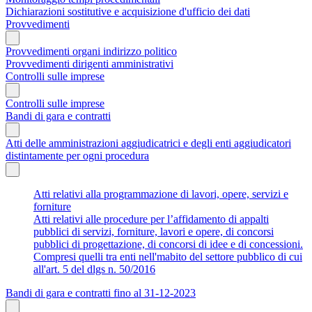
Dichiarazioni sostitutive e acquisizione d'ufficio dei dati
Provvedimenti
Provvedimenti organi indirizzo politico
Provvedimenti dirigenti amministrativi
Controlli sulle imprese
Controlli sulle imprese
Bandi di gara e contratti
Atti delle amministrazioni aggiudicatrici e degli enti aggiudicatori
distintamente per ogni procedura
Atti relativi alla programmazione di lavori, opere, servizi e
forniture
Atti relativi alle procedure per l’affidamento di appalti
pubblici di servizi, forniture, lavori e opere, di concorsi
pubblici di progettazione, di concorsi di idee e di concessioni.
Compresi quelli tra enti nell'mabito del settore pubblico di cui
all'art. 5 del dlgs n. 50/2016
Bandi di gara e contratti fino al 31-12-2023