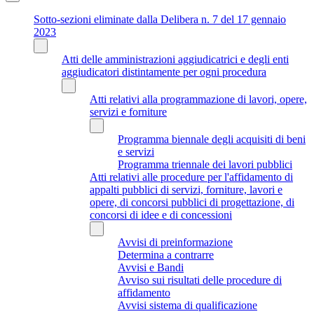
Sotto-sezioni eliminate dalla Delibera n. 7 del 17 gennaio
2023
Atti delle amministrazioni aggiudicatrici e degli enti
aggiudicatori distintamente per ogni procedura
Atti relativi alla programmazione di lavori, opere,
servizi e forniture
Programma biennale degli acquisiti di beni
e servizi
Programma triennale dei lavori pubblici
Atti relativi alle procedure per l'affidamento di
appalti pubblici di servizi, forniture, lavori e
opere, di concorsi pubblici di progettazione, di
concorsi di idee e di concessioni
Avvisi di preinformazione
Determina a contrarre
Avvisi e Bandi
Avviso sui risultati delle procedure di
affidamento
Avvisi sistema di qualificazione