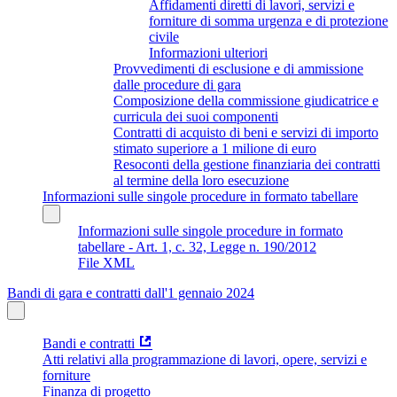
Affidamenti diretti di lavori, servizi e
forniture di somma urgenza e di protezione
civile
Informazioni ulteriori
Provvedimenti di esclusione e di ammissione
dalle procedure di gara
Composizione della commissione giudicatrice e
curricula dei suoi componenti
Contratti di acquisto di beni e servizi di importo
stimato superiore a 1 milione di euro
Resoconti della gestione finanziaria dei contratti
al termine della loro esecuzione
Informazioni sulle singole procedure in formato tabellare
Informazioni sulle singole procedure in formato
tabellare - Art. 1, c. 32, Legge n. 190/2012
File XML
Bandi di gara e contratti dall'1 gennaio 2024
Bandi e contratti
Atti relativi alla programmazione di lavori, opere, servizi e
forniture
Finanza di progetto