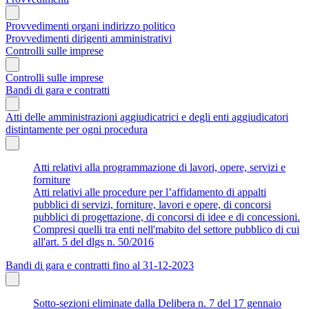
Provvedimenti organi indirizzo politico
Provvedimenti dirigenti amministrativi
Controlli sulle imprese
Controlli sulle imprese
Bandi di gara e contratti
Atti delle amministrazioni aggiudicatrici e degli enti aggiudicatori
distintamente per ogni procedura
Atti relativi alla programmazione di lavori, opere, servizi e
forniture
Atti relativi alle procedure per l’affidamento di appalti
pubblici di servizi, forniture, lavori e opere, di concorsi
pubblici di progettazione, di concorsi di idee e di concessioni.
Compresi quelli tra enti nell'mabito del settore pubblico di cui
all'art. 5 del dlgs n. 50/2016
Bandi di gara e contratti fino al 31-12-2023
Sotto-sezioni eliminate dalla Delibera n. 7 del 17 gennaio