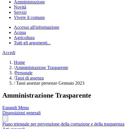
Amministrazione
Novità
Servizi
Vivere il comune
Accesso all'informazione
Acqua
Agricoltura
Tutti gli argomenti...
Accedi
Home
/
Amministrazione Trasparente
/
Personale
/
Tassi di assenza
/
Tassi assenze presenze Gennaio 2023
Amministrazione Trasparente
Espandi Menu
Disposizioni generali
Piano triennale per prevenzione della corruzione e della trasparenza