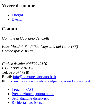
Vivere il comune
Luoghi
Eventi
Contatti
Comune di Capriano del Colle
P.zza Mazzini, 8 - 25020 Capriano del Colle (BS)
Codice Ipa:
c_b698
Codice fiscale: 00852940170
P.IVA: 00852940170
Tel: 030 9747319
Email:
info@comune.capriano.bs.it
PEC:
comune.caprianodelcolle@pec.regione.lombardia.it
Leggi le FAQ
Prenotazione appuntamento
Segnalazione disservizio
Richiesta d'assistenza