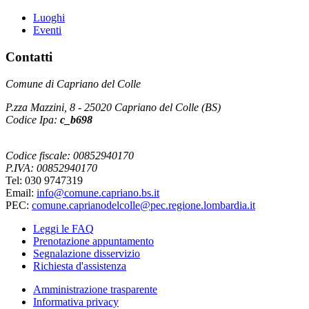
Luoghi
Eventi
Contatti
Comune di Capriano del Colle
P.zza Mazzini, 8 - 25020 Capriano del Colle (BS)
Codice Ipa:
c_b698
Codice fiscale: 00852940170
P.IVA: 00852940170
Tel: 030 9747319
Email:
info@comune.capriano.bs.it
PEC:
comune.caprianodelcolle@pec.regione.lombardia.it
Leggi le FAQ
Prenotazione appuntamento
Segnalazione disservizio
Richiesta d'assistenza
Amministrazione trasparente
Informativa privacy