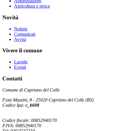
Autorizzazioni
Agricoltura e pesca
Novità
Notizie
Comunicati
Avvisi
Vivere il comune
Luoghi
Eventi
Contatti
Comune di Capriano del Colle
P.zza Mazzini, 8 - 25020 Capriano del Colle (BS)
Codice Ipa:
c_b698
Codice fiscale: 00852940170
P.IVA: 00852940170
Tel: 030 9747319