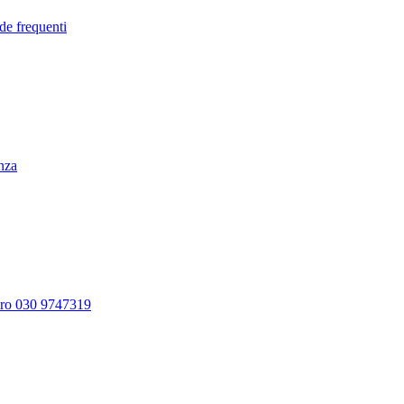
de frequenti
enza
ero 030 9747319