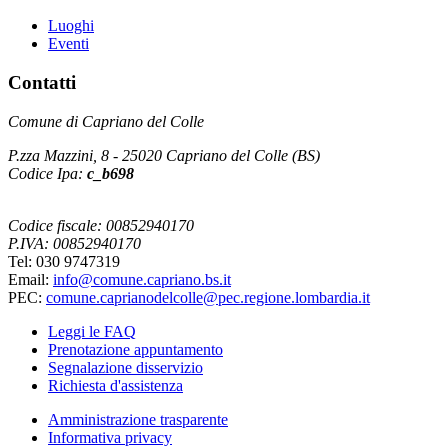
Luoghi
Eventi
Contatti
Comune di Capriano del Colle
P.zza Mazzini, 8 - 25020 Capriano del Colle (BS)
Codice Ipa:
c_b698
Codice fiscale: 00852940170
P.IVA: 00852940170
Tel: 030 9747319
Email:
info@comune.capriano.bs.it
PEC:
comune.caprianodelcolle@pec.regione.lombardia.it
Leggi le FAQ
Prenotazione appuntamento
Segnalazione disservizio
Richiesta d'assistenza
Amministrazione trasparente
Informativa privacy