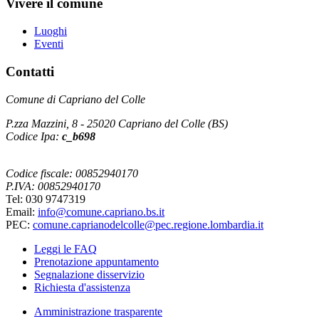
Vivere il comune
Luoghi
Eventi
Contatti
Comune di Capriano del Colle
P.zza Mazzini, 8 - 25020 Capriano del Colle (BS)
Codice Ipa:
c_b698
Codice fiscale: 00852940170
P.IVA: 00852940170
Tel: 030 9747319
Email:
info@comune.capriano.bs.it
PEC:
comune.caprianodelcolle@pec.regione.lombardia.it
Leggi le FAQ
Prenotazione appuntamento
Segnalazione disservizio
Richiesta d'assistenza
Amministrazione trasparente